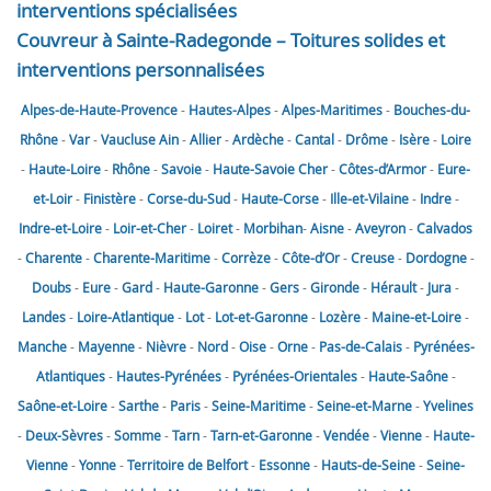
interventions spécialisées
Couvreur à Sainte-Radegonde – Toitures solides et
interventions personnalisées
Alpes-de-Haute-Provence
-
Hautes-Alpes
-
Alpes-Maritimes
-
Bouches-du-
Rhône
-
Var
-
Vaucluse
Ain
-
Allier
-
Ardèche
-
Cantal
-
Drôme
-
Isère
-
Loire
-
Haute-Loire
-
Rhône
-
Savoie
-
Haute-Savoie
Cher
-
Côtes-d’Armor
-
Eure-
et-Loir
-
Finistère
-
Corse-du-Sud
-
Haute-Corse
-
Ille-et-Vilaine
-
Indre
-
Indre-et-Loire
-
Loir-et-Cher
-
Loiret
-
Morbihan
-
Aisne
-
Aveyron
-
Calvados
-
Charente
-
Charente-Maritime
-
Corrèze
-
Côte-d’Or
-
Creuse
-
Dordogne
-
Doubs
-
Eure
-
Gard
-
Haute-Garonne
-
Gers
-
Gironde
-
Hérault
-
Jura
-
Landes
-
Loire-Atlantique
-
Lot
-
Lot-et-Garonne
-
Lozère
-
Maine-et-Loire
-
Manche
-
Mayenne
-
Nièvre
-
Nord
-
Oise
-
Orne
-
Pas-de-Calais
-
Pyrénées-
Atlantiques
-
Hautes-Pyrénées
-
Pyrénées-Orientales
-
Haute-Saône
-
Saône-et-Loire
-
Sarthe
-
Paris
-
Seine-Maritime
-
Seine-et-Marne
-
Yvelines
-
Deux-Sèvres
-
Somme
-
Tarn
-
Tarn-et-Garonne
-
Vendée
-
Vienne
-
Haute-
Vienne
-
Yonne
-
Territoire de Belfort
-
Essonne
-
Hauts-de-Seine
-
Seine-