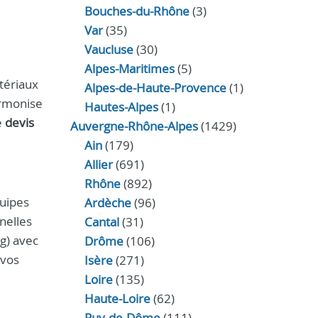
Bouches-du-Rhône
(3)
Var
(35)
Vaucluse
(30)
Alpes-Maritimes
(5)
tériaux
Alpes-de-Haute-Provence
(1)
armonise
Hautes-Alpes
(1)
e
devis
Auvergne-Rhône-Alpes
(1429)
Ain
(179)
Allier
(691)
Rhône
(892)
quipes
Ardèche
(96)
nelles
Cantal
(31)
ng) avec
Drôme
(106)
 vos
Isère
(271)
Loire
(135)
Haute-Loire
(62)
Puy-de-Dôme
(111)