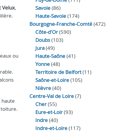
t Velux
,
Savoie
(86)
lière.
Haute-Savoie
(174)
Bourgogne-Franche-Comté
(472)
Côte-d'Or
(590)
Doubs
(103)
Jura
(49)
rdeaux ou
Haute‑Saône
(41)
Yonne
(48)
rable.
Territoire de Belfort
(11)
alcons
Saône-et-Loire
(105)
Nièvre
(40)
Centre-Val de Loire
(7)
u haute
Cher
(55)
toiture.
Eure‑et‑Loir
(93)
Indre
(40)
Indre‑et‑Loire
(117)