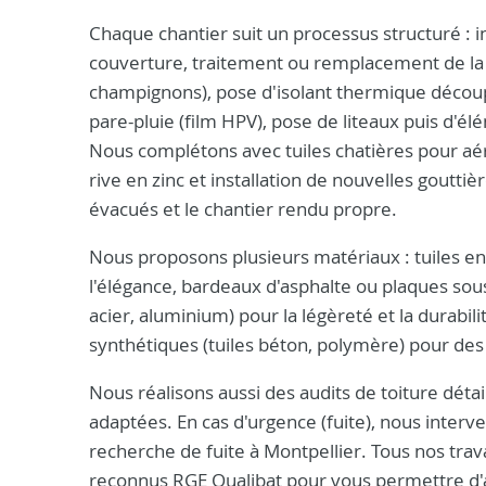
Chaque chantier suit un processus structuré : i
couverture, traitement ou remplacement de la c
champignons), pose d'isolant thermique découp
pare-pluie (film HPV), pose de liteaux puis d'él
Nous complétons avec tuiles chatières pour aé
rive en zinc et installation de nouvelles gouttiè
évacués et le chantier rendu propre.
Nous proposons plusieurs matériaux : tuiles en 
l'élégance, bardeaux d'asphalte ou plaques sous
acier, aluminium) pour la légèreté et la durabi
synthétiques (tuiles béton, polymère) pour de
Nous réalisons aussi des audits de toiture détail
adaptées. En cas d'urgence (fuite), nous inter
recherche de fuite à Montpellier. Tous nos tra
reconnus RGE Qualibat pour vous permettre d'a