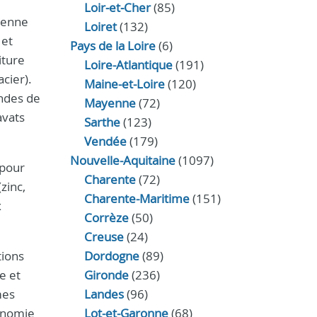
Loir‑et‑Cher
(85)
cienne
Loiret
(132)
 et
Pays de la Loire
(6)
iture
Loire-Atlantique
(191)
acier).
Maine-et-Loire
(120)
andes de
Mayenne
(72)
avats
Sarthe
(123)
Vendée
(179)
Nouvelle-Aquitaine
(1097)
 pour
Charente
(72)
zinc,
Charente-Maritime
(151)
x
Corrèze
(50)
Creuse
(24)
tions
Dordogne
(89)
e et
Gironde
(236)
mes
Landes
(96)
conomie
Lot-et-Garonne
(68)