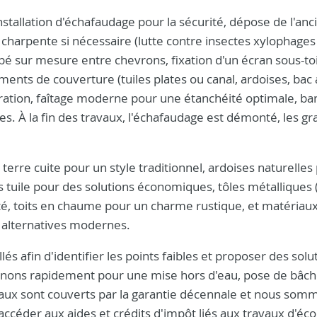
nstallation d'échafaudage pour la sécurité, dépose de l'an
harpente si nécessaire (lutte contre insectes xylophages
é sur mesure entre chevrons, fixation d'un écran sous-to
éments de couverture (tuiles plates ou canal, ardoises, bac 
ration, faîtage moderne pour une étanchéité optimale, b
res. À la fin des travaux, l'échafaudage est démonté, les gr
terre cuite pour un style traditionnel, ardoises naturelles
 tuile pour des solutions économiques, tôles métalliques (
lité, toits en chaume pour un charme rustique, et matériau
s alternatives modernes.
lés afin d'identifier les points faibles et proposer des solu
venons rapidement pour une mise hors d'eau, pose de bâch
vaux sont couverts par la garantie décennale et nous som
ccéder aux aides et crédits d'impôt liés aux travaux d'é