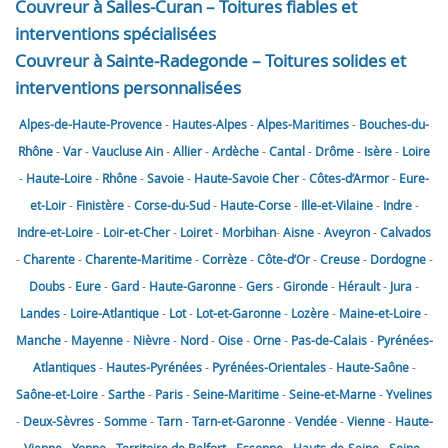
Couvreur à Salles-Curan – Toitures fiables et
interventions spécialisées
Couvreur à Sainte-Radegonde – Toitures solides et
interventions personnalisées
Alpes-de-Haute-Provence
-
Hautes-Alpes
-
Alpes-Maritimes
-
Bouches-du-
Rhône
-
Var
-
Vaucluse
Ain
-
Allier
-
Ardèche
-
Cantal
-
Drôme
-
Isère
-
Loire
-
Haute-Loire
-
Rhône
-
Savoie
-
Haute-Savoie
Cher
-
Côtes-d’Armor
-
Eure-
et-Loir
-
Finistère
-
Corse-du-Sud
-
Haute-Corse
-
Ille-et-Vilaine
-
Indre
-
Indre-et-Loire
-
Loir-et-Cher
-
Loiret
-
Morbihan
-
Aisne
-
Aveyron
-
Calvados
-
Charente
-
Charente-Maritime
-
Corrèze
-
Côte-d’Or
-
Creuse
-
Dordogne
-
Doubs
-
Eure
-
Gard
-
Haute-Garonne
-
Gers
-
Gironde
-
Hérault
-
Jura
-
Landes
-
Loire-Atlantique
-
Lot
-
Lot-et-Garonne
-
Lozère
-
Maine-et-Loire
-
Manche
-
Mayenne
-
Nièvre
-
Nord
-
Oise
-
Orne
-
Pas-de-Calais
-
Pyrénées-
Atlantiques
-
Hautes-Pyrénées
-
Pyrénées-Orientales
-
Haute-Saône
-
Saône-et-Loire
-
Sarthe
-
Paris
-
Seine-Maritime
-
Seine-et-Marne
-
Yvelines
-
Deux-Sèvres
-
Somme
-
Tarn
-
Tarn-et-Garonne
-
Vendée
-
Vienne
-
Haute-