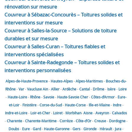
rénovation sur mesure
Couvreur à Sébazac-Concourès – Toitures solides et
interventions sur mesure
Couvreur à Salles-la-Source – Solutions de toiture
durables et sur mesure
Couvreur à Salles-Curan – Toitures fiables et
interventions spécialisées
Couvreur à Sainte-Radegonde – Toitures solides et
interventions personnalisées
Alpes-de-Haute-Provence
-
Hautes-Alpes
-
Alpes-Maritimes
-
Bouches-du-
Rhône
-
Var
-
Vaucluse
Ain
-
Allier
-
Ardèche
-
Cantal
-
Drôme
-
Isère
-
Loire
-
Haute-Loire
-
Rhône
-
Savoie
-
Haute-Savoie
Cher
-
Côtes-d’Armor
-
Eure-
et-Loir
-
Finistère
-
Corse-du-Sud
-
Haute-Corse
-
Ille-et-Vilaine
-
Indre
-
Indre-et-Loire
-
Loir-et-Cher
-
Loiret
-
Morbihan
-
Aisne
-
Aveyron
-
Calvados
-
Charente
-
Charente-Maritime
-
Corrèze
-
Côte-d’Or
-
Creuse
-
Dordogne
-
Doubs
-
Eure
-
Gard
-
Haute-Garonne
-
Gers
-
Gironde
-
Hérault
-
Jura
-