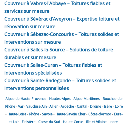
Couvreur à Vabres-l'Abbaye – Toitures fiables et
services sur mesure
Couvreur à Sévérac d'Aveyron – Expertise toiture et
rénovation sur mesure
Couvreur à Sébazac-Concourès – Toitures solides et
interventions sur mesure
Couvreur à Salles-la-Source – Solutions de toiture
durables et sur mesure
Couvreur à Salles-Curan – Toitures fiables et
interventions spécialisées
Couvreur à Sainte-Radegonde – Toitures solides et
interventions personnalisées
Alpes-de-Haute-Provence
-
Hautes-Alpes
-
Alpes-Maritimes
-
Bouches-du-
Rhône
-
Var
-
Vaucluse
Ain
-
Allier
-
Ardèche
-
Cantal
-
Drôme
-
Isère
-
Loire
-
Haute-Loire
-
Rhône
-
Savoie
-
Haute-Savoie
Cher
-
Côtes-d’Armor
-
Eure-
et-Loir
-
Finistère
-
Corse-du-Sud
-
Haute-Corse
-
Ille-et-Vilaine
-
Indre
-