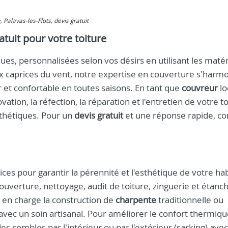
e, Palavas-les-Flots, devis gratuit
tuit pour votre toiture
es, personnalisées selon vos désirs en utilisant les matér
x caprices du vent, notre expertise en couverture s'harm
 et confortable en toutes saisons. En tant que
couvreur
lo
tion, la réfection, la réparation et l'entretien de votre toi
nthétiques. Pour un
devis gratuit
et une réponse rapide, co
 pour garantir la pérennité et l'esthétique de votre habi
couverture, nettoyage, audit de toiture, zinguerie et étanch
en charge la construction de
charpente
traditionnelle ou
e avec un soin artisanal. Pour améliorer le confort thermiqu
es combles par l'intérieur ou par l'extérieur (sarking) ave