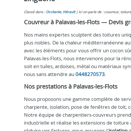
Classé dans :
Occitanie
,
Hérault
Ici on parle de : couvreur, toitur
Couvreur à Palavas-les-Flots — Devis gra
Nos mains expertes sculptent des toitures uniqu
plus nobles. De la chaleur méditerranéenne au
avec les éléments pour vous offrir un cocon sûr
Palavas-les-Flots, nous intervenons pour la rénova
soit en tuiles, ardoises, métal ou matériaux sy
nous sans attendre au
0448270573
.
Nos prestations à Palavas-les-Flots
Nous proposons une gamme complète de services
charpente, isolation, pose de fenêtres de toit, 
Notre équipe de charpentiers-couvreurs prend 
industrielle et réalise les extensions de toitur
réduire vos factures, nous assurons l'
isolation
d