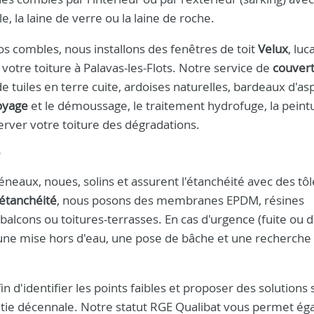
 la laine de verre ou la laine de roche.
vos combles, nous installons des fenêtres de toit
Velux
, luc
otre toiture à Palavas-les-Flots. Notre service de
couver
de tuiles en terre cuite, ardoises naturelles, bardeaux d'as
oyage
et le démoussage, le traitement hydrofuge, la peint
erver votre toiture des dégradations.
e
neaux, noues, solins et assurent l'étanchéité avec des tôl
étanchéité
, nous posons des membranes EPDM, résines
 balcons ou toitures-terrasses. En cas d'urgence (fuite ou 
ne mise hors d'eau, une pose de bâche et une recherche 
in d'identifier les points faibles et proposer des solutions 
ntie décennale. Notre statut RGE Qualibat vous permet é