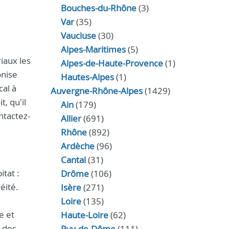
Bouches-du-Rhône
(3)
Var
(35)
Vaucluse
(30)
Alpes-Maritimes
(5)
iaux les
Alpes-de-Haute-Provence
(1)
onise
Hautes-Alpes
(1)
cal à
Auvergne-Rhône-Alpes
(1429)
t, qu'il
Ain
(179)
ntactez-
Allier
(691)
Rhône
(892)
Ardèche
(96)
Cantal
(31)
tat :
Drôme
(106)
éité.
Isère
(271)
Loire
(135)
e et
Haute-Loire
(62)
c des
Puy-de-Dôme
(111)