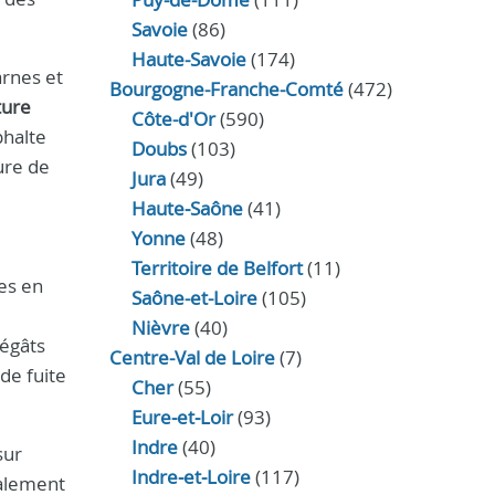
Savoie
(86)
Haute-Savoie
(174)
arnes et
Bourgogne-Franche-Comté
(472)
ture
Côte-d'Or
(590)
phalte
Doubs
(103)
ure de
Jura
(49)
Haute‑Saône
(41)
Yonne
(48)
Territoire de Belfort
(11)
es en
Saône-et-Loire
(105)
Nièvre
(40)
dégâts
Centre-Val de Loire
(7)
de fuite
Cher
(55)
Eure‑et‑Loir
(93)
Indre
(40)
sur
Indre‑et‑Loire
(117)
galement