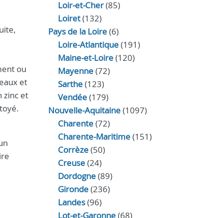
Loir‑et‑Cher
(85)
Loiret
(132)
uite,
Pays de la Loire
(6)
Loire-Atlantique
(191)
Maine-et-Loire
(120)
ement ou
Mayenne
(72)
teaux et
Sarthe
(123)
 zinc et
Vendée
(179)
ttoyé.
Nouvelle-Aquitaine
(1097)
Charente
(72)
Charente-Maritime
(151)
 un
Corrèze
(50)
ire
Creuse
(24)
Dordogne
(89)
Gironde
(236)
Landes
(96)
Lot-et-Garonne
(68)