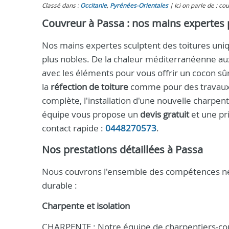
Classé dans :
Occitanie
,
Pyrénées-Orientales
Ici on parle de : co
Couvreur à Passa : nos mains expertes p
Nos mains expertes sculptent des toitures uniqu
plus nobles. De la chaleur méditerranéenne au
avec les éléments pour vous offrir un cocon sû
la
réfection de toiture
comme pour des travaux l
complète, l'installation d'une nouvelle charpe
équipe vous propose un
devis gratuit
et une pr
contact rapide :
0448270573
.
Nos prestations détaillées à Passa
Nous couvrons l'ensemble des compétences néces
durable :
Charpente et isolation
CHARPENTE : Notre équipe de charpentiers-couv