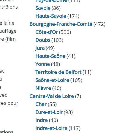
ntrôlons
Savoie
(86)
Haute-Savoie
(174)
e laine
Bourgogne-Franche-Comté
(472)
hauffage
Côte-d'Or
(590)
e (film
Doubs
(103)
Jura
(49)
Haute‑Saône
(41)
Yonne
(48)
et
Territoire de Belfort
(11)
u
Saône-et-Loire
(105)
e
Nièvre
(40)
avec
Centre-Val de Loire
(7)
ères pour
Cher
(55)
Eure‑et‑Loir
(93)
Indre
(40)
Indre‑et‑Loire
(117)
ations.