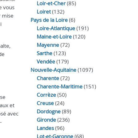
Loir‑et‑Cher
(85)
de vous
Loiret
(132)
r mise
Pays de la Loire
(6)
i
Loire-Atlantique
(191)
Maine-et-Loire
(120)
Mayenne
(72)
alte,
Sarthe
(123)
de
Vendée
(179)
Nouvelle-Aquitaine
(1097)
Charente
(72)
Charente-Maritime
(151)
Corrèze
(50)
ose
Creuse
(24)
eaux et
Dordogne
(89)
posé avec
Gironde
(236)
-
Landes
(96)
Lot-et-Garonne
(68)