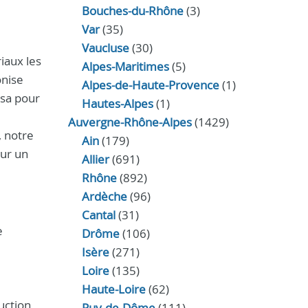
Bouches-du-Rhône
(3)
Var
(35)
Vaucluse
(30)
iaux les
Alpes-Maritimes
(5)
onise
Alpes-de-Haute-Provence
(1)
ssa pour
Hautes-Alpes
(1)
Auvergne-Rhône-Alpes
(1429)
, notre
Ain
(179)
our un
Allier
(691)
Rhône
(892)
Ardèche
(96)
Cantal
(31)
e
Drôme
(106)
Isère
(271)
Loire
(135)
Haute-Loire
(62)
uction
Puy-de-Dôme
(111)