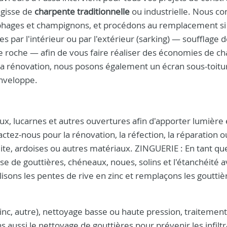
agisse de
charpente traditionnelle
ou industrielle. Nous co
ylophages et champignons, et procédons au remplacement si
 par l'intérieur ou par l'extérieur (sarking) — soufflage d
de roche — afin de vous faire réaliser des économies de c
la rénovation, nous posons également un écran sous-toitur
enveloppe.
lux, lucarnes et autres ouvertures afin d'apporter lumière 
tez-nous pour la rénovation, la réfection, la réparation o
cuite, ardoises ou autres matériaux. ZINGUERIE : En tant qu
e de gouttières, chéneaux, noues, solins et l'étanchéité 
éalisons les pentes de rive en zinc et remplaçons les goutti
nc, autre), nettoyage basse ou haute pression, traitement
 aussi le nettoyage de gouttières pour prévenir les infiltr