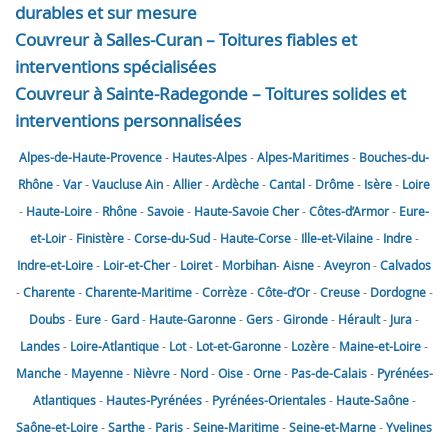
durables et sur mesure
Couvreur à Salles-Curan – Toitures fiables et
interventions spécialisées
Couvreur à Sainte-Radegonde – Toitures solides et
interventions personnalisées
Alpes-de-Haute-Provence
-
Hautes-Alpes
-
Alpes-Maritimes
-
Bouches-du-
Rhône
-
Var
-
Vaucluse
Ain
-
Allier
-
Ardèche
-
Cantal
-
Drôme
-
Isère
-
Loire
-
Haute-Loire
-
Rhône
-
Savoie
-
Haute-Savoie
Cher
-
Côtes-d’Armor
-
Eure-
et-Loir
-
Finistère
-
Corse-du-Sud
-
Haute-Corse
-
Ille-et-Vilaine
-
Indre
-
Indre-et-Loire
-
Loir-et-Cher
-
Loiret
-
Morbihan
-
Aisne
-
Aveyron
-
Calvados
-
Charente
-
Charente-Maritime
-
Corrèze
-
Côte-d’Or
-
Creuse
-
Dordogne
-
Doubs
-
Eure
-
Gard
-
Haute-Garonne
-
Gers
-
Gironde
-
Hérault
-
Jura
-
Landes
-
Loire-Atlantique
-
Lot
-
Lot-et-Garonne
-
Lozère
-
Maine-et-Loire
-
Manche
-
Mayenne
-
Nièvre
-
Nord
-
Oise
-
Orne
-
Pas-de-Calais
-
Pyrénées-
Atlantiques
-
Hautes-Pyrénées
-
Pyrénées-Orientales
-
Haute-Saône
-
Saône-et-Loire
-
Sarthe
-
Paris
-
Seine-Maritime
-
Seine-et-Marne
-
Yvelines