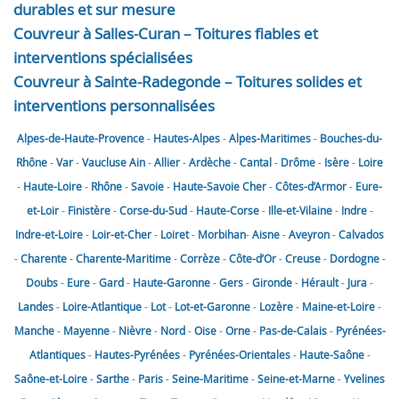
durables et sur mesure
Couvreur à Salles-Curan – Toitures fiables et
interventions spécialisées
Couvreur à Sainte-Radegonde – Toitures solides et
interventions personnalisées
Alpes-de-Haute-Provence
-
Hautes-Alpes
-
Alpes-Maritimes
-
Bouches-du-
Rhône
-
Var
-
Vaucluse
Ain
-
Allier
-
Ardèche
-
Cantal
-
Drôme
-
Isère
-
Loire
-
Haute-Loire
-
Rhône
-
Savoie
-
Haute-Savoie
Cher
-
Côtes-d’Armor
-
Eure-
et-Loir
-
Finistère
-
Corse-du-Sud
-
Haute-Corse
-
Ille-et-Vilaine
-
Indre
-
Indre-et-Loire
-
Loir-et-Cher
-
Loiret
-
Morbihan
-
Aisne
-
Aveyron
-
Calvados
-
Charente
-
Charente-Maritime
-
Corrèze
-
Côte-d’Or
-
Creuse
-
Dordogne
-
Doubs
-
Eure
-
Gard
-
Haute-Garonne
-
Gers
-
Gironde
-
Hérault
-
Jura
-
Landes
-
Loire-Atlantique
-
Lot
-
Lot-et-Garonne
-
Lozère
-
Maine-et-Loire
-
Manche
-
Mayenne
-
Nièvre
-
Nord
-
Oise
-
Orne
-
Pas-de-Calais
-
Pyrénées-
Atlantiques
-
Hautes-Pyrénées
-
Pyrénées-Orientales
-
Haute-Saône
-
Saône-et-Loire
-
Sarthe
-
Paris
-
Seine-Maritime
-
Seine-et-Marne
-
Yvelines