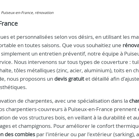
e, Puiseux-en-France, rénovation
France
es et personnalisées selon vos désirs, en utilisant les ma
fortable en toutes saisons. Que vous souhaitiez une
rénova
 simplement un entretien préventif, notre équipe à Puise
ervice. Nous intervenons sur tous types de couverture : tui
halte, tôles métalliques (zinc, acier, aluminium), toits en 
de, nous proposons un
devis gratuit
et détaillé afin d'ajuste
esthétiques.
ovation de charpentes, avec une spécialisation dans la
cha
 Nos charpentiers-couvreurs à Puiseux-en-France prennent
tion de vos structures bois, en veillant à la durabilité et au
phages et champignons. Pour améliorer le confort thermiq
ion des combles
par l'intérieur ou par l'extérieur (sarking), 