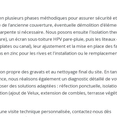
 en plusieurs phases méthodiques pour assurer sécurité et
se de l'ancienne couverture, éventuelle démolition d'éléme
arpente si nécessaire. Nous posons ensuite l'isolation th
), un écran sous-toiture HPV pare-pluie, puis les liteaux 
(plates ou canal), leur ajustement et la mise en place des f
ons en zinc pour les rives et l'installation ou le remplaceme
tion propre des gravats et au nettoyage final du site. En ta
e, nous réalisons également un diagnostic détaillé de vo
poser des solutions adaptées : réfection ponctuelle, isolati
on (ajout de Velux, extension de combles, terrasse végét
’une visite technique personnalisée, contactez-nous dès