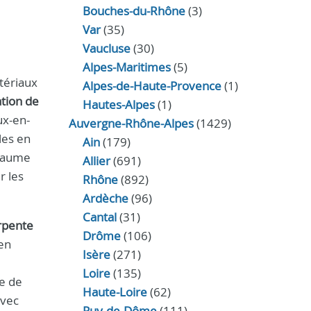
Bouches-du-Rhône
(3)
Var
(35)
Vaucluse
(30)
Alpes-Maritimes
(5)
tériaux
Alpes-de-Haute-Provence
(1)
tion de
Hautes-Alpes
(1)
ux-en-
Auvergne-Rhône-Alpes
(1429)
les en
Ain
(179)
chaume
Allier
(691)
r les
Rhône
(892)
Ardèche
(96)
Cantal
(31)
rpente
Drôme
(106)
 en
Isère
(271)
Loire
(135)
ue de
Haute-Loire
(62)
avec
Puy-de-Dôme
(111)