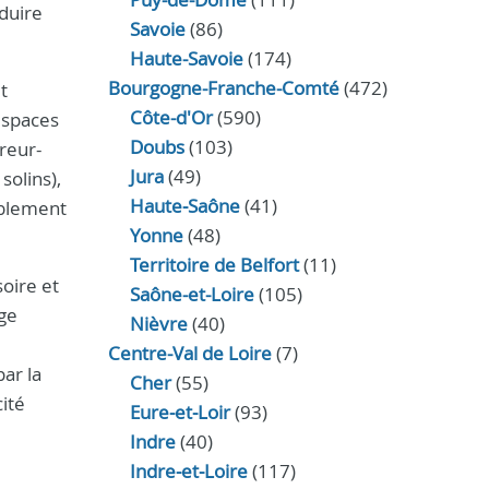
éduire
Savoie
(86)
Haute-Savoie
(174)
Bourgogne-Franche-Comté
(472)
t
Côte-d'Or
(590)
espaces
Doubs
(103)
vreur-
Jura
(49)
solins),
Haute‑Saône
(41)
ablement
Yonne
(48)
Territoire de Belfort
(11)
oire et
Saône-et-Loire
(105)
age
Nièvre
(40)
Centre-Val de Loire
(7)
ar la
Cher
(55)
ité
Eure‑et‑Loir
(93)
Indre
(40)
Indre‑et‑Loire
(117)