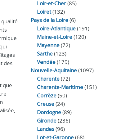
Loir‑et‑Cher
(85)
Loiret
(132)
Pays de la Loire
(6)
 qualité
Loire-Atlantique
(191)
nts
Maine-et-Loire
(120)
ermique
Mayenne
(72)
qui
Sarthe
(123)
aîtages
Vendée
(179)
nt des
Nouvelle-Aquitaine
(1097)
Charente
(72)
nt que
Charente-Maritime
(151)
tre
Corrèze
(50)
on
Creuse
(24)
alisée,
Dordogne
(89)
Gironde
(236)
Landes
(96)
Lot-et-Garonne
(68)