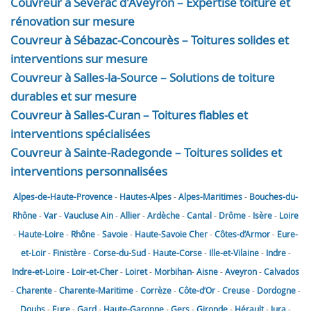
Couvreur à Sévérac d'Aveyron – Expertise toiture et
rénovation sur mesure
Couvreur à Sébazac-Concourès – Toitures solides et
interventions sur mesure
Couvreur à Salles-la-Source – Solutions de toiture
durables et sur mesure
Couvreur à Salles-Curan – Toitures fiables et
interventions spécialisées
Couvreur à Sainte-Radegonde – Toitures solides et
interventions personnalisées
Alpes-de-Haute-Provence
-
Hautes-Alpes
-
Alpes-Maritimes
-
Bouches-du-
Rhône
-
Var
-
Vaucluse
Ain
-
Allier
-
Ardèche
-
Cantal
-
Drôme
-
Isère
-
Loire
-
Haute-Loire
-
Rhône
-
Savoie
-
Haute-Savoie
Cher
-
Côtes-d’Armor
-
Eure-
et-Loir
-
Finistère
-
Corse-du-Sud
-
Haute-Corse
-
Ille-et-Vilaine
-
Indre
-
Indre-et-Loire
-
Loir-et-Cher
-
Loiret
-
Morbihan
-
Aisne
-
Aveyron
-
Calvados
-
Charente
-
Charente-Maritime
-
Corrèze
-
Côte-d’Or
-
Creuse
-
Dordogne
-
Doubs
-
Eure
-
Gard
-
Haute-Garonne
-
Gers
-
Gironde
-
Hérault
-
Jura
-