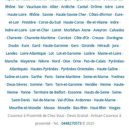
Rhône
-
Var
-
Vaucluse
Ain
-
Allier
-
Ardèche
-
Cantal
-
Drôme
-
Isère
-
Loire
-
Haute-Loire
-
Rhône
-
Savoie
-
Haute-Savoie
Cher
-
Côtes-d’Armor
-
Eure-
et-Loir
-
Finistère
-
Corse-du-Sud
-
Haute-Corse
-
Ille-et-Vilaine
-
Indre
-
Indre-et-Loire
-
Loir-et-Cher
-
Loiret
-
Morbihan
-
Aisne
-
Aveyron
-
Calvados
-
Charente
-
Charente-Maritime
-
Corrèze
-
Côte-d’Or
-
Creuse
-
Dordogne
-
Doubs
-
Eure
-
Gard
-
Haute-Garonne
-
Gers
-
Gironde
-
Hérault
-
Jura
-
Landes
-
Loire-Atlantique
-
Lot
-
Lot-et-Garonne
-
Lozère
-
Maine-et-Loire
-
Manche
-
Mayenne
-
Nièvre
-
Nord
-
Oise
-
Orne
-
Pas-de-Calais
-
Pyrénées-
Atlantiques
-
Hautes-Pyrénées
-
Pyrénées-Orientales
-
Haute-Saône
-
Saône-et-Loire
-
Sarthe
-
Paris
-
Seine-Maritime
-
Seine-et-Marne
-
Yvelines
-
Deux-Sèvres
-
Somme
-
Tarn
-
Tarn-et-Garonne
-
Vendée
-
Vienne
-
Haute-
Vienne
-
Yonne
-
Territoire de Belfort
-
Essonne
-
Hauts-de-Seine
-
Seine-
Saint-Denis
-
Val-de-Marne
-
Val-d’Oise
-
Ardennes
-
Haute-Marne
-
Meurthe-et-Moselle
-
Meuse
-
Moselle
-
Bas-Rhin
-
Haut-Rhin
-
Vosges
Couvreur à Proximité de Chez Vous - Devis Gratuit - Artisan Couvreur à
proximité - Tel. :
0448270573
© 2025