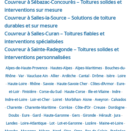
Couvreur à Sébazac-Concourès – Toitures solides et
interventions sur mesure
Couvreur à Salles-la-Source – Solutions de toiture
durables et sur mesure
Couvreur à Salles-Curan – Toitures fiables et
interventions spécialisées
Couvreur à Sainte-Radegonde – Toitures solides et
interventions personnalisées
Alpes-de-Haute-Provence
-
Hautes-Alpes
-
Alpes-Maritimes
-
Bouches-du-
Rhône
-
Var
-
Vaucluse
Ain
-
Allier
-
Ardèche
-
Cantal
-
Drôme
-
Isère
-
Loire
-
Haute-Loire
-
Rhône
-
Savoie
-
Haute-Savoie
Cher
-
Côtes-d’Armor
-
Eure-
et-Loir
-
Finistère
-
Corse-du-Sud
-
Haute-Corse
-
Ille-et-Vilaine
-
Indre
-
Indre-et-Loire
-
Loir-et-Cher
-
Loiret
-
Morbihan
-
Aisne
-
Aveyron
-
Calvados
-
Charente
-
Charente-Maritime
-
Corrèze
-
Côte-d’Or
-
Creuse
-
Dordogne
-
Doubs
-
Eure
-
Gard
-
Haute-Garonne
-
Gers
-
Gironde
-
Hérault
-
Jura
-
Landes
-
Loire-Atlantique
-
Lot
-
Lot-et-Garonne
-
Lozère
-
Maine-et-Loire
-