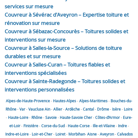
services sur mesure
Couvreur à Sévérac d'Aveyron – Expertise toiture et
rénovation sur mesure
Couvreur à Sébazac-Concourès – Toitures solides et
interventions sur mesure
Couvreur à Salles-la-Source – Solutions de toiture
durables et sur mesure
Couvreur à Salles-Curan – Toitures fiables et
interventions spécialisées
Couvreur à Sainte-Radegonde – Toitures solides et
interventions personnalisées
Alpes-de-Haute-Provence
-
Hautes-Alpes
-
Alpes-Maritimes
-
Bouches-du-
Rhône
-
Var
-
Vaucluse
Ain
-
Allier
-
Ardèche
-
Cantal
-
Drôme
-
Isère
-
Loire
-
Haute-Loire
-
Rhône
-
Savoie
-
Haute-Savoie
Cher
-
Côtes-d’Armor
-
Eure-
et-Loir
-
Finistère
-
Corse-du-Sud
-
Haute-Corse
-
Ille-et-Vilaine
-
Indre
-
Indre-et-Loire
-
Loir-et-Cher
-
Loiret
-
Morbihan
-
Aisne
-
Aveyron
-
Calvados