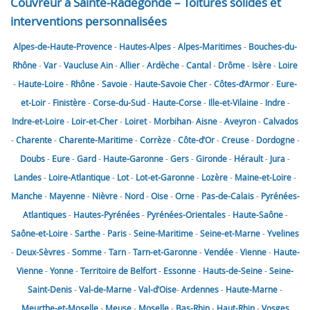
Couvreur à Sainte-Radegonde – Toitures solides et
interventions personnalisées
Alpes-de-Haute-Provence
-
Hautes-Alpes
-
Alpes-Maritimes
-
Bouches-du-
Rhône
-
Var
-
Vaucluse
Ain
-
Allier
-
Ardèche
-
Cantal
-
Drôme
-
Isère
-
Loire
-
Haute-Loire
-
Rhône
-
Savoie
-
Haute-Savoie
Cher
-
Côtes-d’Armor
-
Eure-
et-Loir
-
Finistère
-
Corse-du-Sud
-
Haute-Corse
-
Ille-et-Vilaine
-
Indre
-
Indre-et-Loire
-
Loir-et-Cher
-
Loiret
-
Morbihan
-
Aisne
-
Aveyron
-
Calvados
-
Charente
-
Charente-Maritime
-
Corrèze
-
Côte-d’Or
-
Creuse
-
Dordogne
-
Doubs
-
Eure
-
Gard
-
Haute-Garonne
-
Gers
-
Gironde
-
Hérault
-
Jura
-
Landes
-
Loire-Atlantique
-
Lot
-
Lot-et-Garonne
-
Lozère
-
Maine-et-Loire
-
Manche
-
Mayenne
-
Nièvre
-
Nord
-
Oise
-
Orne
-
Pas-de-Calais
-
Pyrénées-
Atlantiques
-
Hautes-Pyrénées
-
Pyrénées-Orientales
-
Haute-Saône
-
Saône-et-Loire
-
Sarthe
-
Paris
-
Seine-Maritime
-
Seine-et-Marne
-
Yvelines
-
Deux-Sèvres
-
Somme
-
Tarn
-
Tarn-et-Garonne
-
Vendée
-
Vienne
-
Haute-
Vienne
-
Yonne
-
Territoire de Belfort
-
Essonne
-
Hauts-de-Seine
-
Seine-
Saint-Denis
-
Val-de-Marne
-
Val-d’Oise
-
Ardennes
-
Haute-Marne
-
Meurthe-et-Moselle
-
Meuse
-
Moselle
-
Bas-Rhin
-
Haut-Rhin
-
Vosges