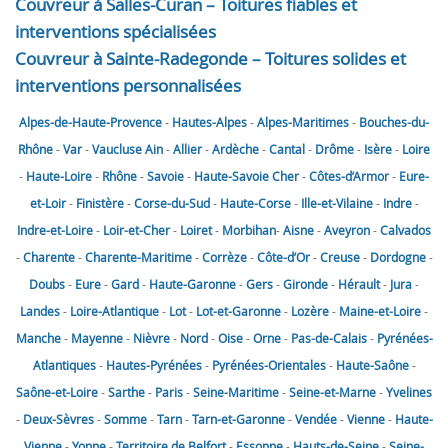
Couvreur à Salles-Curan – Toitures fiables et
interventions spécialisées
Couvreur à Sainte-Radegonde – Toitures solides et
interventions personnalisées
Alpes-de-Haute-Provence
-
Hautes-Alpes
-
Alpes-Maritimes
-
Bouches-du-
Rhône
-
Var
-
Vaucluse
Ain
-
Allier
-
Ardèche
-
Cantal
-
Drôme
-
Isère
-
Loire
-
Haute-Loire
-
Rhône
-
Savoie
-
Haute-Savoie
Cher
-
Côtes-d’Armor
-
Eure-
et-Loir
-
Finistère
-
Corse-du-Sud
-
Haute-Corse
-
Ille-et-Vilaine
-
Indre
-
Indre-et-Loire
-
Loir-et-Cher
-
Loiret
-
Morbihan
-
Aisne
-
Aveyron
-
Calvados
-
Charente
-
Charente-Maritime
-
Corrèze
-
Côte-d’Or
-
Creuse
-
Dordogne
-
Doubs
-
Eure
-
Gard
-
Haute-Garonne
-
Gers
-
Gironde
-
Hérault
-
Jura
-
Landes
-
Loire-Atlantique
-
Lot
-
Lot-et-Garonne
-
Lozère
-
Maine-et-Loire
-
Manche
-
Mayenne
-
Nièvre
-
Nord
-
Oise
-
Orne
-
Pas-de-Calais
-
Pyrénées-
Atlantiques
-
Hautes-Pyrénées
-
Pyrénées-Orientales
-
Haute-Saône
-
Saône-et-Loire
-
Sarthe
-
Paris
-
Seine-Maritime
-
Seine-et-Marne
-
Yvelines
-
Deux-Sèvres
-
Somme
-
Tarn
-
Tarn-et-Garonne
-
Vendée
-
Vienne
-
Haute-
Vienne
-
Yonne
-
Territoire de Belfort
-
Essonne
-
Hauts-de-Seine
-
Seine-