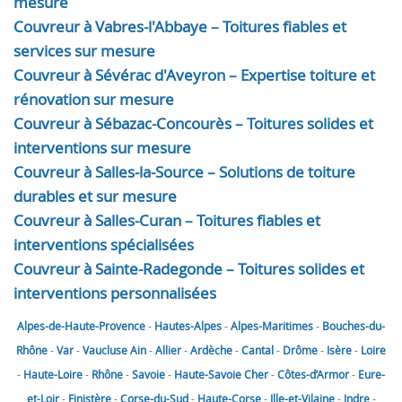
mesure
Couvreur à Vabres-l'Abbaye – Toitures fiables et
services sur mesure
Couvreur à Sévérac d'Aveyron – Expertise toiture et
rénovation sur mesure
Couvreur à Sébazac-Concourès – Toitures solides et
interventions sur mesure
Couvreur à Salles-la-Source – Solutions de toiture
durables et sur mesure
Couvreur à Salles-Curan – Toitures fiables et
interventions spécialisées
Couvreur à Sainte-Radegonde – Toitures solides et
interventions personnalisées
Alpes-de-Haute-Provence
-
Hautes-Alpes
-
Alpes-Maritimes
-
Bouches-du-
Rhône
-
Var
-
Vaucluse
Ain
-
Allier
-
Ardèche
-
Cantal
-
Drôme
-
Isère
-
Loire
-
Haute-Loire
-
Rhône
-
Savoie
-
Haute-Savoie
Cher
-
Côtes-d’Armor
-
Eure-
et-Loir
-
Finistère
-
Corse-du-Sud
-
Haute-Corse
-
Ille-et-Vilaine
-
Indre
-