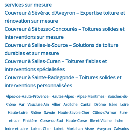
services sur mesure
Couvreur à Sévérac d'Aveyron – Expertise toiture et
rénovation sur mesure
Couvreur à Sébazac-Concourès – Toitures solides et
interventions sur mesure
Couvreur à Salles-la-Source – Solutions de toiture
durables et sur mesure
Couvreur à Salles-Curan – Toitures fiables et
interventions spécialisées
Couvreur à Sainte-Radegonde – Toitures solides et
interventions personnalisées
Alpes-de-Haute-Provence
-
Hautes-Alpes
-
Alpes-Maritimes
-
Bouches-du-
Rhône
-
Var
-
Vaucluse
Ain
-
Allier
-
Ardèche
-
Cantal
-
Drôme
-
Isère
-
Loire
-
Haute-Loire
-
Rhône
-
Savoie
-
Haute-Savoie
Cher
-
Côtes-d’Armor
-
Eure-
et-Loir
-
Finistère
-
Corse-du-Sud
-
Haute-Corse
-
Ille-et-Vilaine
-
Indre
-
Indre-et-Loire
-
Loir-et-Cher
-
Loiret
-
Morbihan
-
Aisne
-
Aveyron
-
Calvados