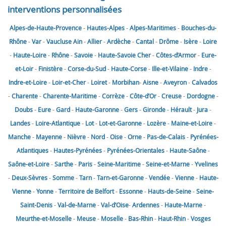
interventions personnalisées
Alpes-de-Haute-Provence
-
Hautes-Alpes
-
Alpes-Maritimes
-
Bouches-du-
Rhône
-
Var
-
Vaucluse
Ain
-
Allier
-
Ardèche
-
Cantal
-
Drôme
-
Isère
-
Loire
-
Haute-Loire
-
Rhône
-
Savoie
-
Haute-Savoie
Cher
-
Côtes-d’Armor
-
Eure-
et-Loir
-
Finistère
-
Corse-du-Sud
-
Haute-Corse
-
Ille-et-Vilaine
-
Indre
-
Indre-et-Loire
-
Loir-et-Cher
-
Loiret
-
Morbihan
-
Aisne
-
Aveyron
-
Calvados
-
Charente
-
Charente-Maritime
-
Corrèze
-
Côte-d’Or
-
Creuse
-
Dordogne
-
Doubs
-
Eure
-
Gard
-
Haute-Garonne
-
Gers
-
Gironde
-
Hérault
-
Jura
-
Landes
-
Loire-Atlantique
-
Lot
-
Lot-et-Garonne
-
Lozère
-
Maine-et-Loire
-
Manche
-
Mayenne
-
Nièvre
-
Nord
-
Oise
-
Orne
-
Pas-de-Calais
-
Pyrénées-
Atlantiques
-
Hautes-Pyrénées
-
Pyrénées-Orientales
-
Haute-Saône
-
Saône-et-Loire
-
Sarthe
-
Paris
-
Seine-Maritime
-
Seine-et-Marne
-
Yvelines
-
Deux-Sèvres
-
Somme
-
Tarn
-
Tarn-et-Garonne
-
Vendée
-
Vienne
-
Haute-
Vienne
-
Yonne
-
Territoire de Belfort
-
Essonne
-
Hauts-de-Seine
-
Seine-
Saint-Denis
-
Val-de-Marne
-
Val-d’Oise
-
Ardennes
-
Haute-Marne
-
Meurthe-et-Moselle
-
Meuse
-
Moselle
-
Bas-Rhin
-
Haut-Rhin
-
Vosges