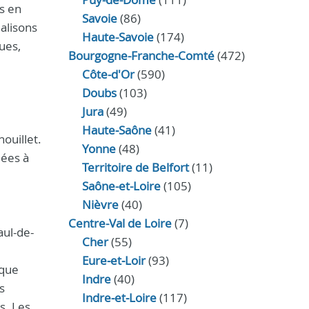
es en
Savoie
(86)
éalisons
Haute-Savoie
(174)
ues,
Bourgogne-Franche-Comté
(472)
Côte-d'Or
(590)
Doubs
(103)
Jura
(49)
Haute‑Saône
(41)
ouillet.
Yonne
(48)
iées à
Territoire de Belfort
(11)
Saône-et-Loire
(105)
Nièvre
(40)
Centre-Val de Loire
(7)
aul-de-
Cher
(55)
Eure‑et‑Loir
(93)
ique
Indre
(40)
s
Indre‑et‑Loire
(117)
s. Les