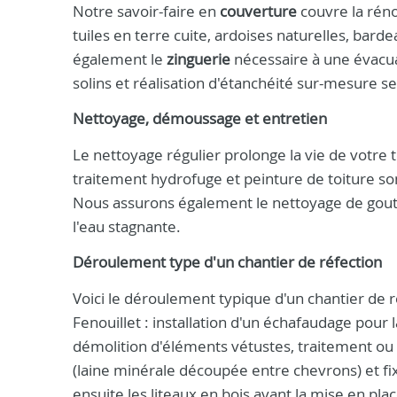
Notre savoir-faire en
couverture
couvre la rénov
tuiles en terre cuite, ardoises naturelles, bar
également le
zinguerie
nécessaire à une évacua
solins et réalisation d'étanchéité sur-mesure sel
Nettoyage, démoussage et entretien
Le nettoyage régulier prolonge la vie de votre
traitement hydrofuge et peinture de toiture son
Nous assurons également le nettoyage de gouttiè
l'eau stagnante.
Déroulement type d'un chantier de réfection
Voici le déroulement typique d'un chantier de 
Fenouillet : installation d'un échafaudage pour
démolition d'éléments vétustes, traitement ou
(laine minérale découpée entre chevrons) et fi
ensuite les liteaux en bois avant la mise en pla