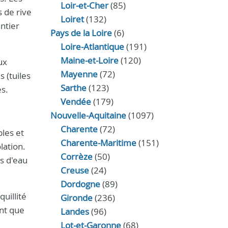
Loir‑et‑Cher
(85)
 de rive
Loiret
(132)
ntier
Pays de la Loire
(6)
Loire-Atlantique
(191)
Maine-et-Loire
(120)
ux
Mayenne
(72)
 (tuiles
Sarthe
(123)
es.
Vendée
(179)
Nouvelle-Aquitaine
(1097)
Charente
(72)
bles et
Charente-Maritime
(151)
lation.
Corrèze
(50)
s d'eau
Creuse
(24)
Dordogne
(89)
uillité
Gironde
(236)
ant que
Landes
(96)
Lot-et-Garonne
(68)