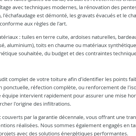
aîtage avec techniques modernes, la rénovation des pentes
n, l'échafaudage est démonté, les gravats évacués et le cha
conforme aux règles de l'art.
ériaux : tuiles en terre cuite, ardoises naturelles, bardea
nisé, aluminium), toits en chaume ou matériaux synthétiques
hétique souhaitée, du budget et des contraintes techniqu
t complet de votre toiture afin d'identifier les points fai
 ponctuelle, réfection complète, ou renforcement de l'iso
tre équipe intervient rapidement pour assurer une mise hor
her l'origine des infiltrations.
 couverts par la garantie décennale, vous offrant une tranq
terventions réalisées. Nous sommes également engagés en t
rojets avec des solutions énergétiques performantes.