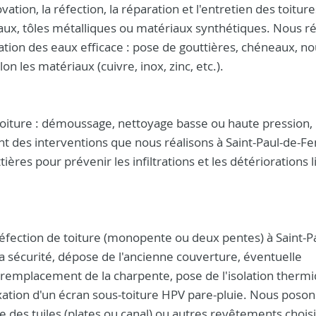
ation, la réfection, la réparation et l'entretien des toitur
deaux, tôles métalliques ou matériaux synthétiques. Nous r
tion des eaux efficace : pose de gouttières, chéneaux, no
on les matériaux (cuivre, inox, zinc, etc.).
 toiture : démoussage, nettoyage basse ou haute pression,
t des interventions que nous réalisons à Saint-Paul-de-Fen
res pour prévenir les infiltrations et les détériorations l
réfection de toiture (monopente ou deux pentes) à Saint-P
 la sécurité, dépose de l'ancienne couverture, éventuelle
 remplacement de la charpente, pose de l'isolation therm
xation d'un écran sous-toiture HPV pare-pluie. Nous poson
ce des tuiles (plates ou canal) ou autres revêtements choisi