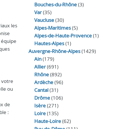
Bouches-du-Rhône
(3)
Var
(35)
Vaucluse
(30)
iaux les
Alpes-Maritimes
(5)
onise
Alpes-de-Haute-Provence
(1)
e équipe
Hautes-Alpes
(1)
iques
Auvergne-Rhône-Alpes
(1429)
Ain
(179)
Allier
(691)
Rhône
(892)
 votre
Ardèche
(96)
lle ou
Cantal
(31)
Drôme
(106)
ux de
Isère
(271)
ble :
Loire
(135)
Haute-Loire
(62)
Puy-de-Dôme
(111)