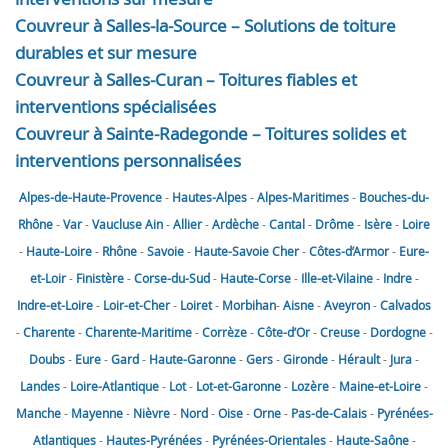
Couvreur à Salles-la-Source – Solutions de toiture
durables et sur mesure
Couvreur à Salles-Curan – Toitures fiables et
interventions spécialisées
Couvreur à Sainte-Radegonde – Toitures solides et
interventions personnalisées
Alpes-de-Haute-Provence
-
Hautes-Alpes
-
Alpes-Maritimes
-
Bouches-du-
Rhône
-
Var
-
Vaucluse
Ain
-
Allier
-
Ardèche
-
Cantal
-
Drôme
-
Isère
-
Loire
-
Haute-Loire
-
Rhône
-
Savoie
-
Haute-Savoie
Cher
-
Côtes-d’Armor
-
Eure-
et-Loir
-
Finistère
-
Corse-du-Sud
-
Haute-Corse
-
Ille-et-Vilaine
-
Indre
-
Indre-et-Loire
-
Loir-et-Cher
-
Loiret
-
Morbihan
-
Aisne
-
Aveyron
-
Calvados
-
Charente
-
Charente-Maritime
-
Corrèze
-
Côte-d’Or
-
Creuse
-
Dordogne
-
Doubs
-
Eure
-
Gard
-
Haute-Garonne
-
Gers
-
Gironde
-
Hérault
-
Jura
-
Landes
-
Loire-Atlantique
-
Lot
-
Lot-et-Garonne
-
Lozère
-
Maine-et-Loire
-
Manche
-
Mayenne
-
Nièvre
-
Nord
-
Oise
-
Orne
-
Pas-de-Calais
-
Pyrénées-
Atlantiques
-
Hautes-Pyrénées
-
Pyrénées-Orientales
-
Haute-Saône
-