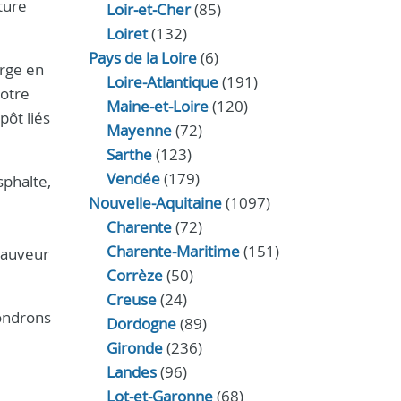
ture
Loir‑et‑Cher
(85)
Loiret
(132)
Pays de la Loire
(6)
arge en
Loire-Atlantique
(191)
notre
Maine-et-Loire
(120)
pôt liés
Mayenne
(72)
Sarthe
(123)
Vendée
(179)
sphalte,
Nouvelle-Aquitaine
(1097)
Charente
(72)
Charente-Maritime
(151)
-Sauveur
Corrèze
(50)
Creuse
(24)
ondrons
Dordogne
(89)
Gironde
(236)
Landes
(96)
Lot-et-Garonne
(68)