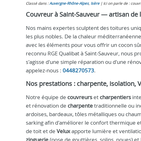
Classé dans :
Auvergne-Rhône-Alpes
,
Isère
Ici on parle de : couv
Couvreur à Saint-Sauveur — artisan de la
Nos mains expertes sculptent des toitures uniqu
les plus nobles. De la chaleur méditerranéenne
avec les éléments pour vous offrir un cocon sûr
reconnu RGE Qualibat à Saint-Sauveur, nous p
s'agisse d'une simple réparation ou d'une réno
appelez-nous :
0448270573
.
Nos prestations : charpente, isolation, 
Notre équipe de
couvreurs
et
charpentiers
inte
et rénovation de
charpente
traditionnelle ou i
ardoises, bardeaux, tôles métalliques ou chaum
sarking afin d'améliorer le confort thermique et
de toit et de
Velux
apporte lumière et ventilat
zinguerie
(pose de gouttières, solins, noues) et 