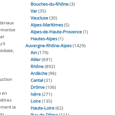
Bouches-du-Rhône
(3)
Var
(35)
Vaucluse
(30)
tériaux
Alpes-Maritimes
(5)
armonise
Alpes-de-Haute-Provence
(1)
nel
Hautes-Alpes
(1)
'il
Auvergne-Rhône-Alpes
(1429)
édiate,
Ain
(179)
Allier
(691)
Rhône
(892)
Ardèche
(96)
ruction
Cantal
(31)
Drôme
(106)
u en
Isère
(271)
nêtres
Loire
(135)
ement la
Haute-Loire
(62)
ou
Puy-de-Dôme
(111)