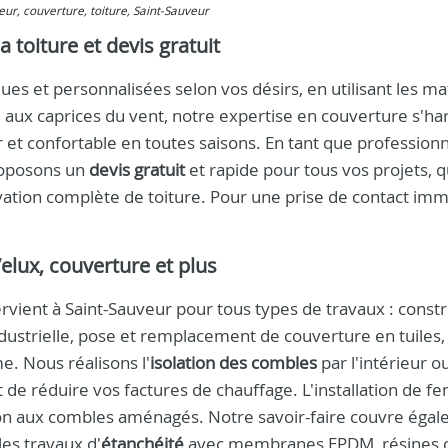
reur, couverture, toiture, Saint-Sauveur
 toiture et devis gratuit
es et personnalisées selon vos désirs, en utilisant les ma
 aux caprices du vent, notre expertise en couverture s'h
 et confortable en toutes saisons. En tant que profession
roposons un
devis gratuit
et rapide pour tous vos projets, qu
vation complète de toiture. Pour une prise de contact imm
Velux, couverture et plus
rvient à Saint-Sauveur pour tous types de travaux : const
ndustrielle, pose et remplacement de couverture en tuiles,
e. Nous réalisons l'
isolation des combles
par l'intérieur o
 de réduire vos factures de chauffage. L'installation de fe
ion aux combles aménagés. Notre savoir-faire couvre égal
les travaux d'
étanchéité
avec membranes EPDM, résines 