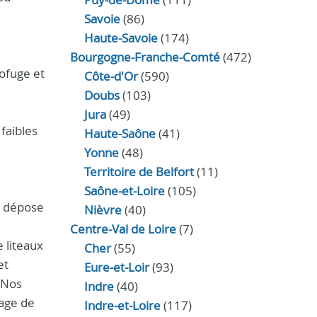
Savoie
(86)
Haute-Savoie
(174)
Bourgogne-Franche-Comté
(472)
rofuge et
Côte-d'Or
(590)
Doubs
(103)
Jura
(49)
faibles
Haute‑Saône
(41)
Yonne
(48)
Territoire de Belfort
(11)
Saône-et-Loire
(105)
é, dépose
Nièvre
(40)
Centre-Val de Loire
(7)
e liteaux
Cher
(55)
et
Eure‑et‑Loir
(93)
 Nos
Indre
(40)
tage de
Indre‑et‑Loire
(117)