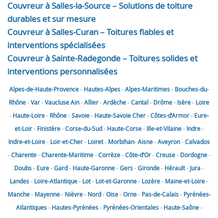
Couvreur à Salles-la-Source – Solutions de toiture
durables et sur mesure
Couvreur à Salles-Curan – Toitures fiables et
interventions spécialisées
Couvreur à Sainte-Radegonde – Toitures solides et
interventions personnalisées
Alpes-de-Haute-Provence
-
Hautes-Alpes
-
Alpes-Maritimes
-
Bouches-du-
Rhône
-
Var
-
Vaucluse
Ain
-
Allier
-
Ardèche
-
Cantal
-
Drôme
-
Isère
-
Loire
-
Haute-Loire
-
Rhône
-
Savoie
-
Haute-Savoie
Cher
-
Côtes-d’Armor
-
Eure-
et-Loir
-
Finistère
-
Corse-du-Sud
-
Haute-Corse
-
Ille-et-Vilaine
-
Indre
-
Indre-et-Loire
-
Loir-et-Cher
-
Loiret
-
Morbihan
-
Aisne
-
Aveyron
-
Calvados
-
Charente
-
Charente-Maritime
-
Corrèze
-
Côte-d’Or
-
Creuse
-
Dordogne
-
Doubs
-
Eure
-
Gard
-
Haute-Garonne
-
Gers
-
Gironde
-
Hérault
-
Jura
-
Landes
-
Loire-Atlantique
-
Lot
-
Lot-et-Garonne
-
Lozère
-
Maine-et-Loire
-
Manche
-
Mayenne
-
Nièvre
-
Nord
-
Oise
-
Orne
-
Pas-de-Calais
-
Pyrénées-
Atlantiques
-
Hautes-Pyrénées
-
Pyrénées-Orientales
-
Haute-Saône
-