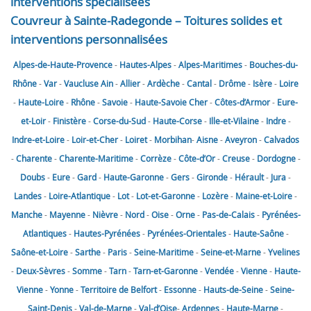
interventions spécialisées
Couvreur à Sainte-Radegonde – Toitures solides et
interventions personnalisées
Alpes-de-Haute-Provence
-
Hautes-Alpes
-
Alpes-Maritimes
-
Bouches-du-
Rhône
-
Var
-
Vaucluse
Ain
-
Allier
-
Ardèche
-
Cantal
-
Drôme
-
Isère
-
Loire
-
Haute-Loire
-
Rhône
-
Savoie
-
Haute-Savoie
Cher
-
Côtes-d’Armor
-
Eure-
et-Loir
-
Finistère
-
Corse-du-Sud
-
Haute-Corse
-
Ille-et-Vilaine
-
Indre
-
Indre-et-Loire
-
Loir-et-Cher
-
Loiret
-
Morbihan
-
Aisne
-
Aveyron
-
Calvados
-
Charente
-
Charente-Maritime
-
Corrèze
-
Côte-d’Or
-
Creuse
-
Dordogne
-
Doubs
-
Eure
-
Gard
-
Haute-Garonne
-
Gers
-
Gironde
-
Hérault
-
Jura
-
Landes
-
Loire-Atlantique
-
Lot
-
Lot-et-Garonne
-
Lozère
-
Maine-et-Loire
-
Manche
-
Mayenne
-
Nièvre
-
Nord
-
Oise
-
Orne
-
Pas-de-Calais
-
Pyrénées-
Atlantiques
-
Hautes-Pyrénées
-
Pyrénées-Orientales
-
Haute-Saône
-
Saône-et-Loire
-
Sarthe
-
Paris
-
Seine-Maritime
-
Seine-et-Marne
-
Yvelines
-
Deux-Sèvres
-
Somme
-
Tarn
-
Tarn-et-Garonne
-
Vendée
-
Vienne
-
Haute-
Vienne
-
Yonne
-
Territoire de Belfort
-
Essonne
-
Hauts-de-Seine
-
Seine-
Saint-Denis
-
Val-de-Marne
-
Val-d’Oise
-
Ardennes
-
Haute-Marne
-