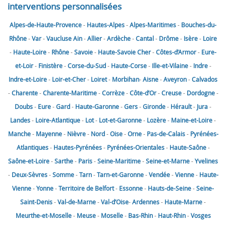
interventions personnalisées
Alpes-de-Haute-Provence
-
Hautes-Alpes
-
Alpes-Maritimes
-
Bouches-du-
Rhône
-
Var
-
Vaucluse
Ain
-
Allier
-
Ardèche
-
Cantal
-
Drôme
-
Isère
-
Loire
-
Haute-Loire
-
Rhône
-
Savoie
-
Haute-Savoie
Cher
-
Côtes-d’Armor
-
Eure-
et-Loir
-
Finistère
-
Corse-du-Sud
-
Haute-Corse
-
Ille-et-Vilaine
-
Indre
-
Indre-et-Loire
-
Loir-et-Cher
-
Loiret
-
Morbihan
-
Aisne
-
Aveyron
-
Calvados
-
Charente
-
Charente-Maritime
-
Corrèze
-
Côte-d’Or
-
Creuse
-
Dordogne
-
Doubs
-
Eure
-
Gard
-
Haute-Garonne
-
Gers
-
Gironde
-
Hérault
-
Jura
-
Landes
-
Loire-Atlantique
-
Lot
-
Lot-et-Garonne
-
Lozère
-
Maine-et-Loire
-
Manche
-
Mayenne
-
Nièvre
-
Nord
-
Oise
-
Orne
-
Pas-de-Calais
-
Pyrénées-
Atlantiques
-
Hautes-Pyrénées
-
Pyrénées-Orientales
-
Haute-Saône
-
Saône-et-Loire
-
Sarthe
-
Paris
-
Seine-Maritime
-
Seine-et-Marne
-
Yvelines
-
Deux-Sèvres
-
Somme
-
Tarn
-
Tarn-et-Garonne
-
Vendée
-
Vienne
-
Haute-
Vienne
-
Yonne
-
Territoire de Belfort
-
Essonne
-
Hauts-de-Seine
-
Seine-
Saint-Denis
-
Val-de-Marne
-
Val-d’Oise
-
Ardennes
-
Haute-Marne
-
Meurthe-et-Moselle
-
Meuse
-
Moselle
-
Bas-Rhin
-
Haut-Rhin
-
Vosges