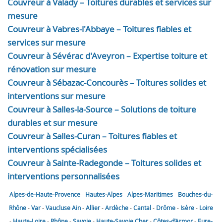
Couvreur à Valady – Toitures durables et services sur
mesure
Couvreur à Vabres-l'Abbaye – Toitures fiables et
services sur mesure
Couvreur à Sévérac d'Aveyron – Expertise toiture et
rénovation sur mesure
Couvreur à Sébazac-Concourès – Toitures solides et
interventions sur mesure
Couvreur à Salles-la-Source – Solutions de toiture
durables et sur mesure
Couvreur à Salles-Curan – Toitures fiables et
interventions spécialisées
Couvreur à Sainte-Radegonde – Toitures solides et
interventions personnalisées
Alpes-de-Haute-Provence
-
Hautes-Alpes
-
Alpes-Maritimes
-
Bouches-du-
Rhône
-
Var
-
Vaucluse
Ain
-
Allier
-
Ardèche
-
Cantal
-
Drôme
-
Isère
-
Loire
-
Haute-Loire
-
Rhône
-
Savoie
-
Haute-Savoie
Cher
-
Côtes-d’Armor
-
Eure-