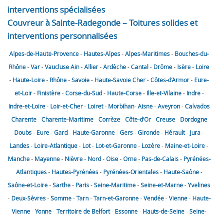
interventions spécialisées
Couvreur à Sainte-Radegonde – Toitures solides et
interventions personnalisées
Alpes-de-Haute-Provence
-
Hautes-Alpes
-
Alpes-Maritimes
-
Bouches-du-
Rhône
-
Var
-
Vaucluse
Ain
-
Allier
-
Ardèche
-
Cantal
-
Drôme
-
Isère
-
Loire
-
Haute-Loire
-
Rhône
-
Savoie
-
Haute-Savoie
Cher
-
Côtes-d’Armor
-
Eure-
et-Loir
-
Finistère
-
Corse-du-Sud
-
Haute-Corse
-
Ille-et-Vilaine
-
Indre
-
Indre-et-Loire
-
Loir-et-Cher
-
Loiret
-
Morbihan
-
Aisne
-
Aveyron
-
Calvados
-
Charente
-
Charente-Maritime
-
Corrèze
-
Côte-d’Or
-
Creuse
-
Dordogne
-
Doubs
-
Eure
-
Gard
-
Haute-Garonne
-
Gers
-
Gironde
-
Hérault
-
Jura
-
Landes
-
Loire-Atlantique
-
Lot
-
Lot-et-Garonne
-
Lozère
-
Maine-et-Loire
-
Manche
-
Mayenne
-
Nièvre
-
Nord
-
Oise
-
Orne
-
Pas-de-Calais
-
Pyrénées-
Atlantiques
-
Hautes-Pyrénées
-
Pyrénées-Orientales
-
Haute-Saône
-
Saône-et-Loire
-
Sarthe
-
Paris
-
Seine-Maritime
-
Seine-et-Marne
-
Yvelines
-
Deux-Sèvres
-
Somme
-
Tarn
-
Tarn-et-Garonne
-
Vendée
-
Vienne
-
Haute-
Vienne
-
Yonne
-
Territoire de Belfort
-
Essonne
-
Hauts-de-Seine
-
Seine-