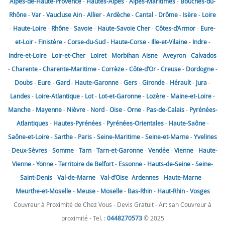
Alpes-de-Haute-Provence
-
Hautes-Alpes
-
Alpes-Maritimes
-
Bouches-du-
Rhône
-
Var
-
Vaucluse
Ain
-
Allier
-
Ardèche
-
Cantal
-
Drôme
-
Isère
-
Loire
-
Haute-Loire
-
Rhône
-
Savoie
-
Haute-Savoie
Cher
-
Côtes-d’Armor
-
Eure-
et-Loir
-
Finistère
-
Corse-du-Sud
-
Haute-Corse
-
Ille-et-Vilaine
-
Indre
-
Indre-et-Loire
-
Loir-et-Cher
-
Loiret
-
Morbihan
-
Aisne
-
Aveyron
-
Calvados
-
Charente
-
Charente-Maritime
-
Corrèze
-
Côte-d’Or
-
Creuse
-
Dordogne
-
Doubs
-
Eure
-
Gard
-
Haute-Garonne
-
Gers
-
Gironde
-
Hérault
-
Jura
-
Landes
-
Loire-Atlantique
-
Lot
-
Lot-et-Garonne
-
Lozère
-
Maine-et-Loire
-
Manche
-
Mayenne
-
Nièvre
-
Nord
-
Oise
-
Orne
-
Pas-de-Calais
-
Pyrénées-
Atlantiques
-
Hautes-Pyrénées
-
Pyrénées-Orientales
-
Haute-Saône
-
Saône-et-Loire
-
Sarthe
-
Paris
-
Seine-Maritime
-
Seine-et-Marne
-
Yvelines
-
Deux-Sèvres
-
Somme
-
Tarn
-
Tarn-et-Garonne
-
Vendée
-
Vienne
-
Haute-
Vienne
-
Yonne
-
Territoire de Belfort
-
Essonne
-
Hauts-de-Seine
-
Seine-
Saint-Denis
-
Val-de-Marne
-
Val-d’Oise
-
Ardennes
-
Haute-Marne
-
Meurthe-et-Moselle
-
Meuse
-
Moselle
-
Bas-Rhin
-
Haut-Rhin
-
Vosges
Couvreur à Proximité de Chez Vous - Devis Gratuit - Artisan Couvreur à
proximité - Tel. :
0448270573
© 2025