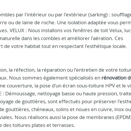
bles par l'intérieur ou par l'extérieur (sarking) : soufflag
erre ou de laine de roche. Une isolation adaptée vous per
ves. VELUX : Nous installons vos fenêtres de toit Velux, lu
naturelle dans les combles et améliorer l'aération. Ces
t de votre habitat tout en respectant l'esthétique locale.
 la réfection, la réparation ou l'entretien de votre toitu
ériaux. Nous sommes également spécialisés en
rénovation d
ne couverture, la pose d'un écran sous‑toiture HPV et le v
GE : Démoussage, nettoyage basse ou haute pression, trai
toyage de gouttières, sont effectués pour préserver l'esth
 de gouttières, chéneaux, solins et noues en cuivre, inox ou
uviales. Nous réalisons aussi la pose de membranes (EPDM)
 des toitures plates et terrasses.