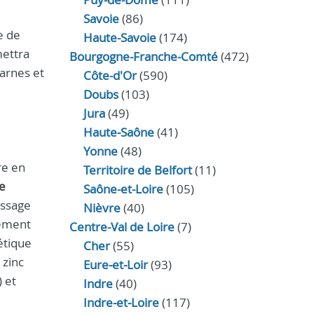
Savoie
(86)
e de
Haute-Savoie
(174)
mettra
Bourgogne-Franche-Comté
(472)
carnes et
Côte-d'Or
(590)
Doubs
(103)
Jura
(49)
Haute‑Saône
(41)
Yonne
(48)
re en
Territoire de Belfort
(11)
e
Saône-et-Loire
(105)
issage
Nièvre
(40)
tement
Centre-Val de Loire
(7)
étique
Cher
(55)
 zinc
Eure‑et‑Loir
(93)
 et
Indre
(40)
Indre‑et‑Loire
(117)