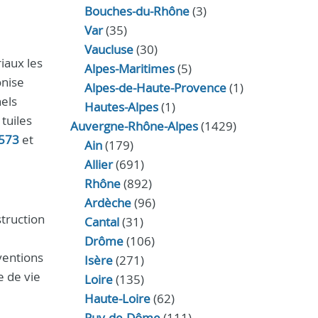
Bouches-du-Rhône
(3)
Var
(35)
Vaucluse
(30)
iaux les
Alpes-Maritimes
(5)
onise
Alpes-de-Haute-Provence
(1)
nels
Hautes-Alpes
(1)
tuiles
Auvergne-Rhône-Alpes
(1429)
573
et
Ain
(179)
Allier
(691)
Rhône
(892)
Ardèche
(96)
truction
Cantal
(31)
Drôme
(106)
ventions
Isère
(271)
e de vie
Loire
(135)
Haute-Loire
(62)
Puy-de-Dôme
(111)