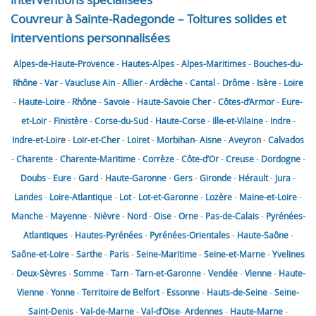
Couvreur à Sainte-Radegonde – Toitures solides et
interventions personnalisées
Alpes-de-Haute-Provence
-
Hautes-Alpes
-
Alpes-Maritimes
-
Bouches-du-
Rhône
-
Var
-
Vaucluse
Ain
-
Allier
-
Ardèche
-
Cantal
-
Drôme
-
Isère
-
Loire
-
Haute-Loire
-
Rhône
-
Savoie
-
Haute-Savoie
Cher
-
Côtes-d’Armor
-
Eure-
et-Loir
-
Finistère
-
Corse-du-Sud
-
Haute-Corse
-
Ille-et-Vilaine
-
Indre
-
Indre-et-Loire
-
Loir-et-Cher
-
Loiret
-
Morbihan
-
Aisne
-
Aveyron
-
Calvados
-
Charente
-
Charente-Maritime
-
Corrèze
-
Côte-d’Or
-
Creuse
-
Dordogne
-
Doubs
-
Eure
-
Gard
-
Haute-Garonne
-
Gers
-
Gironde
-
Hérault
-
Jura
-
Landes
-
Loire-Atlantique
-
Lot
-
Lot-et-Garonne
-
Lozère
-
Maine-et-Loire
-
Manche
-
Mayenne
-
Nièvre
-
Nord
-
Oise
-
Orne
-
Pas-de-Calais
-
Pyrénées-
Atlantiques
-
Hautes-Pyrénées
-
Pyrénées-Orientales
-
Haute-Saône
-
Saône-et-Loire
-
Sarthe
-
Paris
-
Seine-Maritime
-
Seine-et-Marne
-
Yvelines
-
Deux-Sèvres
-
Somme
-
Tarn
-
Tarn-et-Garonne
-
Vendée
-
Vienne
-
Haute-
Vienne
-
Yonne
-
Territoire de Belfort
-
Essonne
-
Hauts-de-Seine
-
Seine-
Saint-Denis
-
Val-de-Marne
-
Val-d’Oise
-
Ardennes
-
Haute-Marne
-