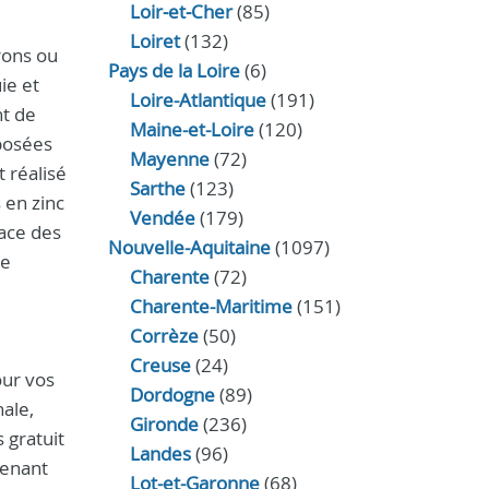
Loir‑et‑Cher
(85)
Loiret
(132)
rons ou
Pays de la Loire
(6)
ie et
Loire-Atlantique
(191)
nt de
Maine-et-Loire
(120)
 posées
Mayenne
(72)
t réalisé
Sarthe
(123)
 en zinc
Vendée
(179)
cace des
Nouvelle-Aquitaine
(1097)
ne
Charente
(72)
Charente-Maritime
(151)
Corrèze
(50)
Creuse
(24)
our vos
Dordogne
(89)
ale,
Gironde
(236)
 gratuit
Landes
(96)
tenant
Lot-et-Garonne
(68)