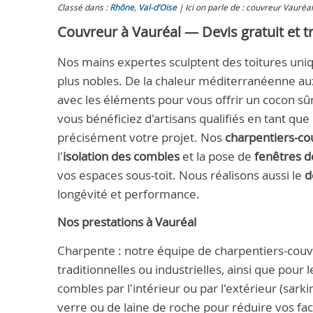
Classé dans :
Rhône
,
Val-d’Oise
Ici on parle de : couvreur Vauréal,
Couvreur à Vauréal — Devis gratuit et t
Nos mains expertes sculptent des toitures uniqu
plus nobles. De la chaleur méditerranéenne au
avec les éléments pour vous offrir un cocon sûr
vous bénéficiez d'artisans qualifiés en tant que
précisément votre projet. Nos
charpentiers-co
l'
isolation des combles
et la pose de
fenêtres de
vos espaces sous-toit. Nous réalisons aussi le
d
longévité et performance.
Nos prestations à Vauréal
Charpente : notre équipe de charpentiers-couvr
traditionnelles ou industrielles, ainsi que pour l
combles par l'intérieur ou par l'extérieur (sark
verre ou de laine de roche pour réduire vos fact