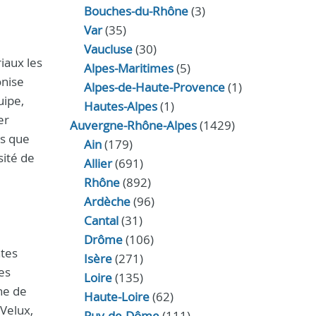
Bouches-du-Rhône
(3)
Var
(35)
Vaucluse
(30)
iaux les
Alpes-Maritimes
(5)
onise
Alpes-de-Haute-Provence
(1)
uipe,
Hautes-Alpes
(1)
er
Auvergne-Rhône-Alpes
(1429)
is que
Ain
(179)
sité de
Allier
(691)
Rhône
(892)
Ardèche
(96)
Cantal
(31)
Drôme
(106)
ntes
Isère
(271)
des
Loire
(135)
ne de
Haute-Loire
(62)
 Velux,
Puy-de-Dôme
(111)