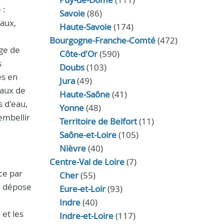
 :
Savoie
(86)
eaux,
Haute-Savoie
(174)
Bourgogne-Franche-Comté
(472)
age de
Côte-d'Or
(590)
s
Doubs
(103)
es en
Jura
(49)
vaux de
Haute‑Saône
(41)
s d'eau,
Yonne
(48)
embellir
Territoire de Belfort
(11)
Saône-et-Loire
(105)
Nièvre
(40)
Centre-Val de Loire
(7)
ce par
Cher
(55)
la dépose
Eure‑et‑Loir
(93)
Indre
(40)
 et les
Indre‑et‑Loire
(117)