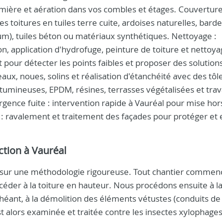
mière et aération dans vos combles et étages. Couverture
es toitures en tuiles terre cuite, ardoises naturelles, bard
nium), tuiles béton ou matériaux synthétiques. Nettoyage :
, application d'hydrofuge, peinture de toiture et nettoy
t pour détecter les points faibles et proposer des solution
aux, noues, solins et réalisation d'étanchéité avec des tôl
itumineuses, EPDM, résines, terrasses végétalisées et tra
Urgence fuite : intervention rapide à Vauréal pour mise hor
 : ravalement et traitement des façades pour protéger et 
ction à Vauréal
e sur une méthodologie rigoureuse. Tout chantier commen
ccéder à la toiture en hauteur. Nous procédons ensuite à 
chéant, à la démolition des éléments vétustes (conduits de
t alors examinée et traitée contre les insectes xylophages