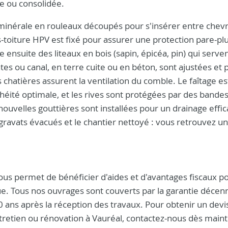
ée ou consolidée.
e minérale en rouleaux découpés pour s'insérer entre chev
us-toiture HPV est fixé pour assurer une protection pare-plu
se ensuite des liteaux en bois (sapin, épicéa, pin) qui serve
lates ou canal, en terre cuite ou en béton, sont ajustées et
s chatières assurent la ventilation du comble. Le faîtage es
ité optimale, et les rives sont protégées par des bandes
ouvelles gouttières sont installées pour un drainage effi
gravats évacués et le chantier nettoyé : vous retrouvez u
s permet de bénéficier d'aides et d'avantages fiscaux p
ue. Tous nos ouvrages sont couverts par la garantie décenn
0 ans après la réception des travaux. Pour obtenir un devis
ntretien ou rénovation à Vauréal, contactez-nous dès main