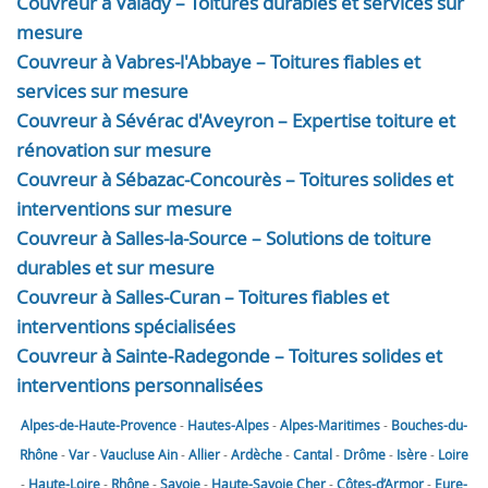
Couvreur à Valady – Toitures durables et services sur
mesure
Couvreur à Vabres-l'Abbaye – Toitures fiables et
services sur mesure
Couvreur à Sévérac d'Aveyron – Expertise toiture et
rénovation sur mesure
Couvreur à Sébazac-Concourès – Toitures solides et
interventions sur mesure
Couvreur à Salles-la-Source – Solutions de toiture
durables et sur mesure
Couvreur à Salles-Curan – Toitures fiables et
interventions spécialisées
Couvreur à Sainte-Radegonde – Toitures solides et
interventions personnalisées
Alpes-de-Haute-Provence
-
Hautes-Alpes
-
Alpes-Maritimes
-
Bouches-du-
Rhône
-
Var
-
Vaucluse
Ain
-
Allier
-
Ardèche
-
Cantal
-
Drôme
-
Isère
-
Loire
-
Haute-Loire
-
Rhône
-
Savoie
-
Haute-Savoie
Cher
-
Côtes-d’Armor
-
Eure-