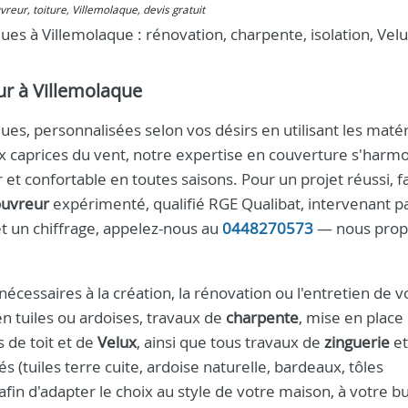
uvreur, toiture, Villemolaque, devis gratuit
es à Villemolaque : rénovation, charpente, isolation, Velu
ur à Villemolaque
es, personnalisées selon vos désirs en utilisant les matér
x caprices du vent, notre expertise en couverture s'harm
et confortable en toutes saisons. Pour un projet réussi, f
ouvreur
expérimenté, qualifié RGE Qualibat, intervenant p
t un chiffrage, appelez-nous au
0448270573
— nous prop
écessaires à la création, la rénovation ou l'entretien de v
n tuiles ou ardoises, travaux de
charpente
, mise en place
s de toit et de
Velux
, ainsi que tous travaux de
zinguerie
et
s (tuiles terre cuite, ardoise naturelle, bardeaux, tôles
in d'adapter le choix au style de votre maison, à votre b