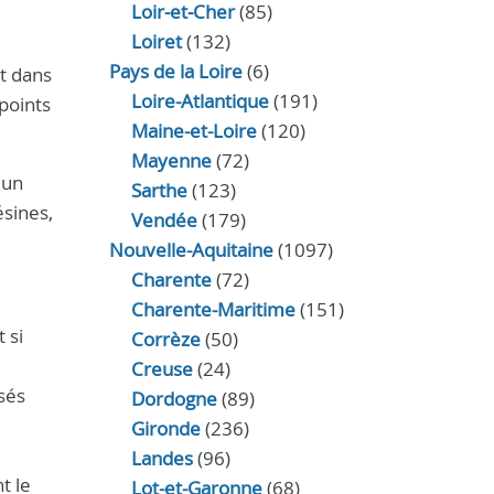
Loir‑et‑Cher
(85)
Loiret
(132)
Pays de la Loire
(6)
rt dans
Loire-Atlantique
(191)
 points
Maine-et-Loire
(120)
Mayenne
(72)
 un
Sarthe
(123)
sines,
Vendée
(179)
Nouvelle-Aquitaine
(1097)
Charente
(72)
Charente-Maritime
(151)
 si
Corrèze
(50)
Creuse
(24)
sés
Dordogne
(89)
Gironde
(236)
Landes
(96)
t le
Lot-et-Garonne
(68)