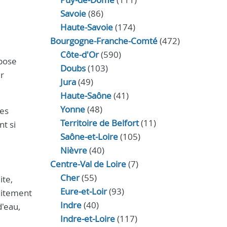
Savoie
(86)
Haute-Savoie
(174)
Bourgogne-Franche-Comté
(472)
Côte-d'Or
(590)
 pose
Doubs
(103)
er
Jura
(49)
Haute‑Saône
(41)
Yonne
(48)
tes
Territoire de Belfort
(11)
t si
Saône-et-Loire
(105)
Nièvre
(40)
Centre-Val de Loire
(7)
Cher
(55)
ite,
Eure‑et‑Loir
(93)
raitement
Indre
(40)
d'eau,
Indre‑et‑Loire
(117)
.