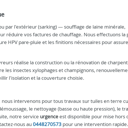
ue
ou par l'extérieur (sarking) — soufflage de laine minérale,
our réduire vos factures de chauffage. Nous effectuons la
iture HPV pare-pluie et les finitions nécessaires pour assur
reurs réalise la construction ou la rénovation de charpen
ntre les insectes xylophages et champignons, renouvellemen
ir l'isolation et la couverture choisie.
: nous intervenons pour tous travaux sur tuiles en terre cu
 démoussage, le nettoyage (basse ou haute pression), le t
uite, notre service
urgence
est disponible pour mise hors 
ntactez-nous au
0448270573
pour une intervention rapide