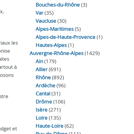
Bouches-du-Rhône
(3)
x,
Var
(35)
Vaucluse
(30)
Alpes-Maritimes
(5)
Alpes-de-Haute-Provence
(1)
iaux les
Hautes-Alpes
(1)
onise
Auvergne-Rhône-Alpes
(1429)
aites
Ain
(179)
artout à
Allier
(691)
osons
Rhône
(892)
Ardèche
(96)
Cantal
(31)
otre
Drôme
(106)
Isère
(271)
Loire
(135)
Haute-Loire
(62)
udget et
Puy-de-Dôme
(111)