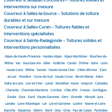
interventions sur mesure
Couvreur à Salles-la-Source – Solutions de toiture
durables et sur mesure
Couvreur à Salles-Curan – Toitures fiables et
interventions spécialisées
Couvreur à Sainte-Radegonde – Toitures solides et
interventions personnalisées
Alpes-de-Haute-Provence
-
Hautes-Alpes
-
Alpes-Maritimes
-
Bouches-du-
Rhône
-
Var
-
Vaucluse
Ain
-
Allier
-
Ardèche
-
Cantal
-
Drôme
-
Isère
-
Loire
-
Haute-Loire
-
Rhône
-
Savoie
-
Haute-Savoie
Cher
-
Côtes-d’Armor
-
Eure-
et-Loir
-
Finistère
-
Corse-du-Sud
-
Haute-Corse
-
Ille-et-Vilaine
-
Indre
-
Indre-et-Loire
-
Loir-et-Cher
-
Loiret
-
Morbihan
-
Aisne
-
Aveyron
-
Calvados
-
Charente
-
Charente-Maritime
-
Corrèze
-
Côte-d’Or
-
Creuse
-
Dordogne
-
Doubs
-
Eure
-
Gard
-
Haute-Garonne
-
Gers
-
Gironde
-
Hérault
-
Jura
-
Landes
-
Loire-Atlantique
-
Lot
-
Lot-et-Garonne
-
Lozère
-
Maine-et-Loire
-
Manche
-
Mayenne
-
Nièvre
-
Nord
-
Oise
-
Orne
-
Pas-de-Calais
-
Pyrénées-